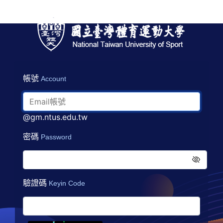
帳號
Account
@gm.ntus.edu.tw
密碼
Password
驗證碼
Keyin Code