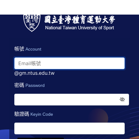
帳號
Account
@gm.ntus.edu.tw
密碼
Password
驗證碼
Keyin Code