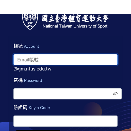
帳號
Account
@gm.ntus.edu.tw
密碼
Password
驗證碼
Keyin Code